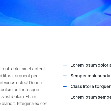
Lorem ipsum dolor
otenti dolor amet aptent
d litora torquent per
Semper malesuada i
el varius esteu! Donec
Class litora torque
tibulum pellentesque
ac vestibulum. Etiam
Lorem ipsum sempe
o blandit. Integer a ex non