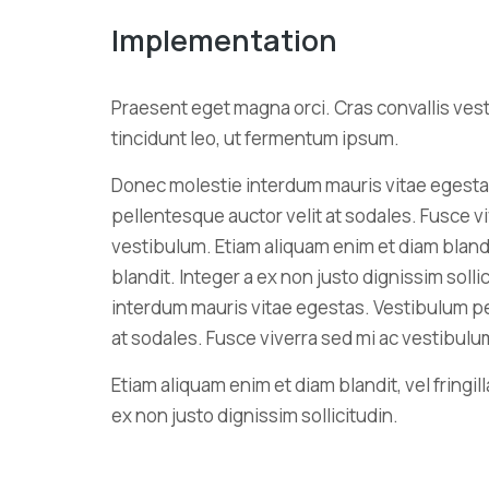
Implementation
Praesent eget magna orci. Cras convallis ves
tincidunt leo, ut fermentum ipsum.
Donec molestie interdum mauris vitae egesta
pellentesque auctor velit at sodales. Fusce v
vestibulum. Etiam aliquam enim et diam blandit,
blandit. Integer a ex non justo dignissim soll
interdum mauris vitae egestas. Vestibulum pe
at sodales. Fusce viverra sed mi ac vestibulu
Etiam aliquam enim et diam blandit, vel fringill
ex non justo dignissim sollicitudin.