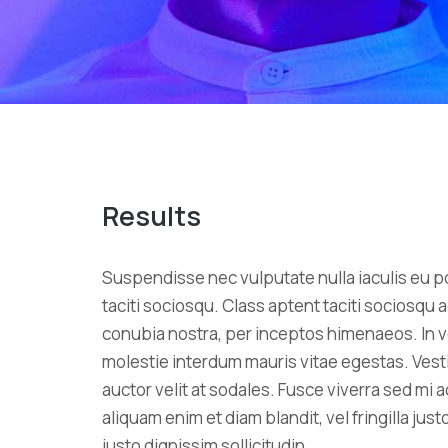
Results
Suspendisse nec vulputate nulla iaculis eu p
taciti sociosqu. Class aptent taciti sociosqu a
conubia nostra, per inceptos himenaeos. In v
molestie interdum mauris vitae egestas. Ves
auctor velit at sodales. Fusce viverra sed mi 
aliquam enim et diam blandit, vel fringilla just
justo dignissim sollicitudin.