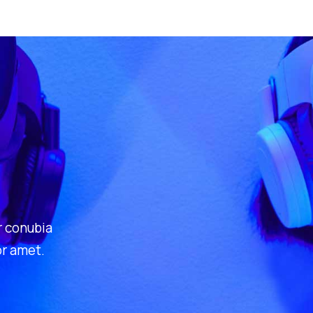
r conubia
or amet.