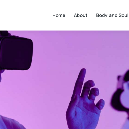
Home
About
Body and Soul