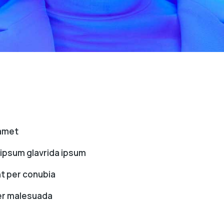
 amet
psum glavrida ipsum
nt per conubia
r malesuada