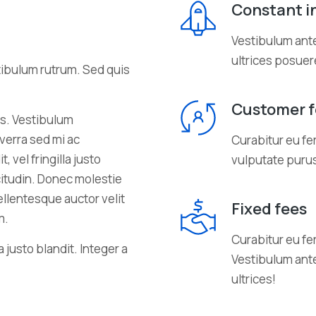
Constant i
Vestibulum ante
ultrices posuer
tibulum rutrum. Sed quis
Customer 
s. Vestibulum
iverra sed mi ac
Curabitur eu f
 vel fringilla justo
vulputate puru
icitudin. Donec molestie
llentesque auctor velit
Fixed fees
m.
Curabitur eu fe
a justo blandit. Integer a
Vestibulum ante
ultrices!