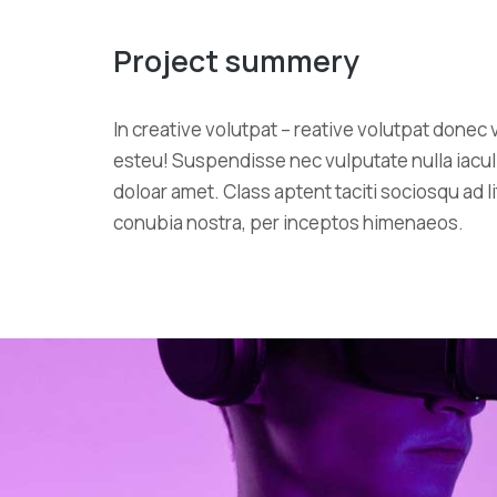
Project summery
In creative volutpat – reative volutpat donec 
esteu! Suspendisse nec vulputate nulla iacul
doloar amet. Class aptent taciti sociosqu ad l
conubia nostra, per inceptos himenaeos.