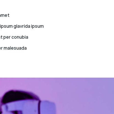
 amet
psum glavrida ipsum
nt per conubia
r malesuada