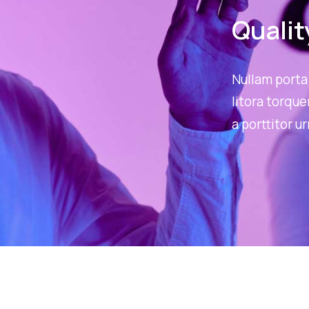
Qualit
Nullam porta 
litora torqu
a porttitor u