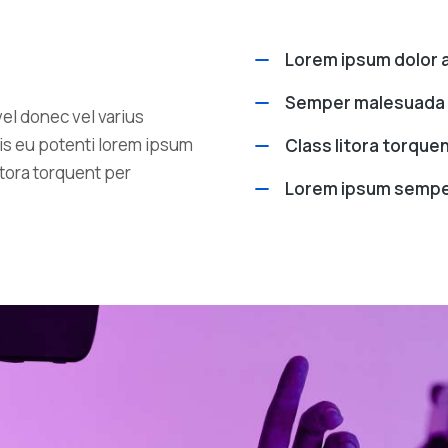
Lorem ipsum dolor
Semper malesuada i
vel donec vel varius
is eu potenti lorem ipsum
Class litora torque
itora torquent per
Lorem ipsum sempe