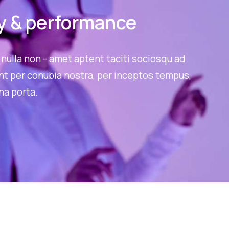
y & performance
nulla non - amet aptent taciti sociosqu ad
ent per conubia nostra, per inceptos tempus,
rna porta.